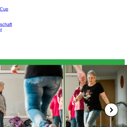
 Cup
schaft
er