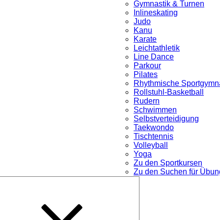
Gymnastik & Turnen
Inlineskating
Judo
Kanu
Karate
Leichtathletik
Line Dance
Parkour
nü
Pilates
Rhythmische Sportgymna
Rollstuhl-Basketball
Rudern
Schwimmen
Selbstverteidigung
Taekwondo
Tischtennis
Volleyball
Yoga
Zu den Sportkursen
Zu den Suchen für Übung
Untermenü
öffnen