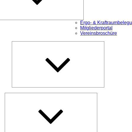
Ergo- & Kraftraumbeleg
Mitgliederportal
Vereinsbroschüre
Untermenü
öffnen
Untermenü
öffnen