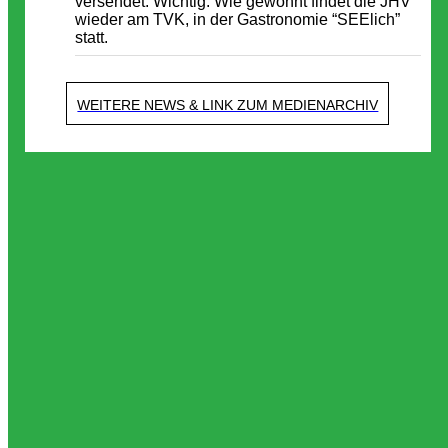
versendet. Wichtig: Wie gewohnt findet die JHV
wieder am TVK, in der Gastronomie “SEElich”
statt.
WEITERE NEWS & LINK ZUM MEDIENARCHIV