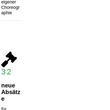
eigener
Choreogr
aphie
32
neue
Absätz
e
für