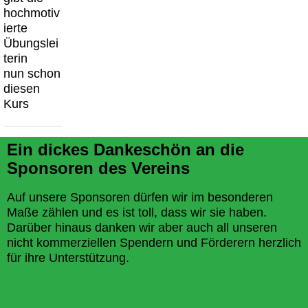
hochmotiv
ierte
Übungslei
terin
nun schon
diesen
Kurs
Ein dickes Dankeschön an die
Sponsoren des Vereins
Auf unsere Sponsoren dürfen wir im besonderen
Maße zählen und es ist toll, dass wir sie haben.
Darüber hinaus danken wir aber auch all unseren
nicht kommerziellen Spendern und Förderern herzlich
für ihre Unterstützung.