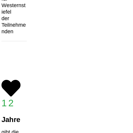
Westernst
iefel
der
Teilnehme
nden
12
Jahre
gibt die