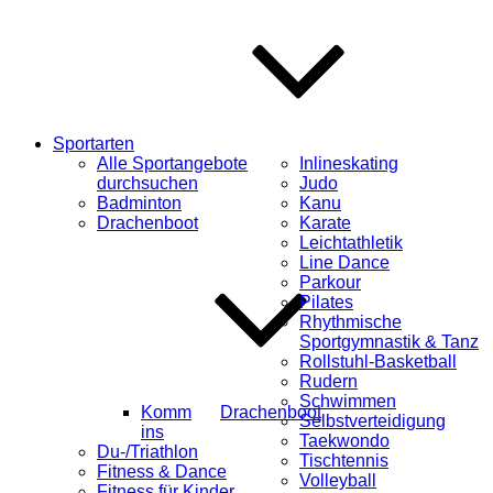
Sportarten
Alle Sportangebote
Inlineskating
durchsuchen
Judo
Badminton
Kanu
Drachenboot
Karate
Leichtathletik
Line Dance
Parkour
Pilates
Rhythmische
Sportgymnastik & Tanz
Rollstuhl-Basketball
Rudern
Schwimmen
Komm
Drachenboot
Selbstverteidigung
ins
Taekwondo
Du-/Triathlon
Tischtennis
Fitness & Dance
Volleyball
Fitness für Kinder