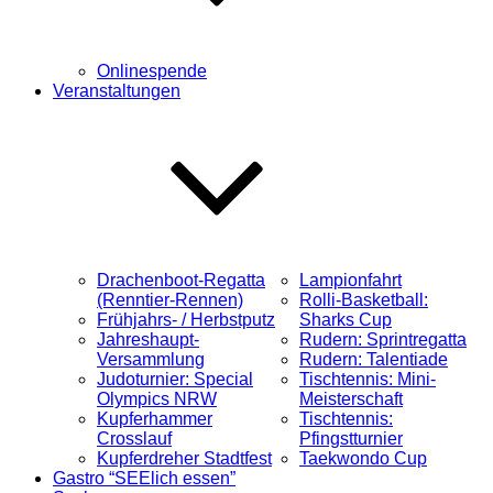
Onlinespende
Veranstaltungen
Drachenboot-Regatta
Lampionfahrt
(Renntier-Rennen)
Rolli-Basketball:
Frühjahrs- / Herbstputz
Sharks Cup
Jahreshaupt-
Rudern: Sprintregatta
Versammlung
Rudern: Talentiade
Judoturnier: Special
Tischtennis: Mini-
Olympics NRW
Meisterschaft
Kupferhammer
Tischtennis:
Crosslauf
Pfingstturnier
Kupferdreher Stadtfest
Taekwondo Cup
Gastro “SEElich essen”