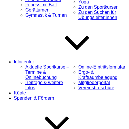
Yoga
Fitness mit Ball
Zu den Sportkursen
Gerätturnen
Zu den Suchen für
Gymnastik & Turnen
Übungsleiter:innen
Infocenter
Aktuelle Sportkurse –
Online-Eintrittsformular
Termine &
Ergo- &
Onlinebuchung
Kraftraumbelegung
Beiträge & weitere
Mitgliederportal
Infos
Vereinsbroschüre
Köpfe
Spenden & Fördern