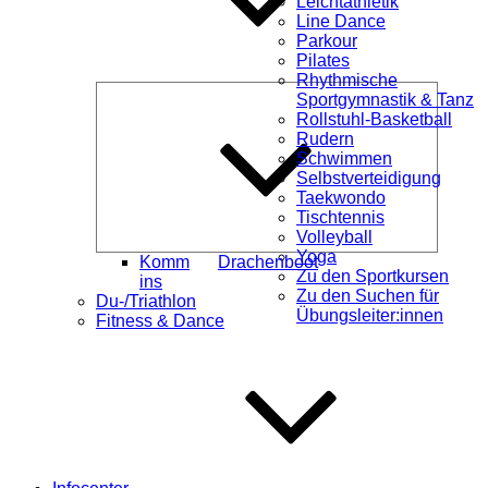
Leichtathletik
Line Dance
Parkour
Pilates
Rhythmische
Unterme
Sportgymnastik & Tanz
öffnen
Rollstuhl-Basketball
Rudern
Schwimmen
Selbstverteidigung
Taekwondo
Tischtennis
Volleyball
Yoga
Komm
Drachenboot
Zu den Sportkursen
ins
Zu den Suchen für
Du-/Triathlon
Übungsleiter:innen
Fitness & Dance