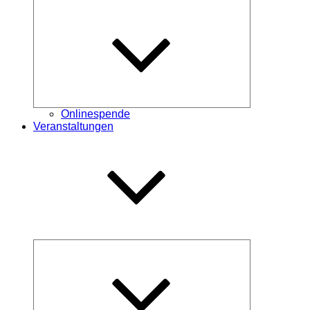
Untermenü
öffnen
Onlinespende
Veranstaltungen
Untermenü
öffnen