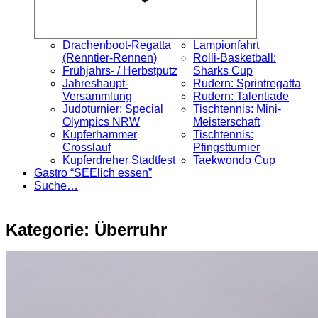
Drachenboot-Regatta
Lampionfahrt
(Renntier-Rennen)
Rolli-Basketball:
Frühjahrs- / Herbstputz
Sharks Cup
Jahreshaupt-
Rudern: Sprintregatta
Versammlung
Rudern: Talentiade
Judoturnier: Special
Tischtennis: Mini-
Olympics NRW
Meisterschaft
Kupferhammer
Tischtennis:
Crosslauf
Pfingstturnier
Kupferdreher Stadtfest
Taekwondo Cup
Gastro “SEElich essen”
Suche…
Kategorie:
Überruhr