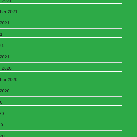
r 2021
ber 2021
 2021
21
21
 2021
r 2020
ber 2020
 2020
20
20
20
020