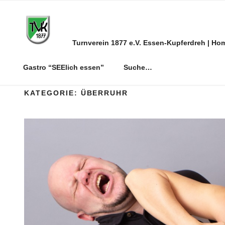
Zum
Inhalt
springen
Turnverein 1877 e.V. Essen-Kupferdreh | Ho
Gastro “SEElich essen”
Suche…
KATEGORIE:
ÜBERRUHR