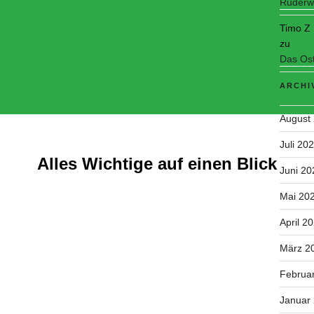
Ruderwa
Timo Z
zu
Das Ost
ARCHI
August
Juli 20
Alles Wichtige auf einen Blick
Juni 20
Mai 20
April 2
März 2
Februa
Januar