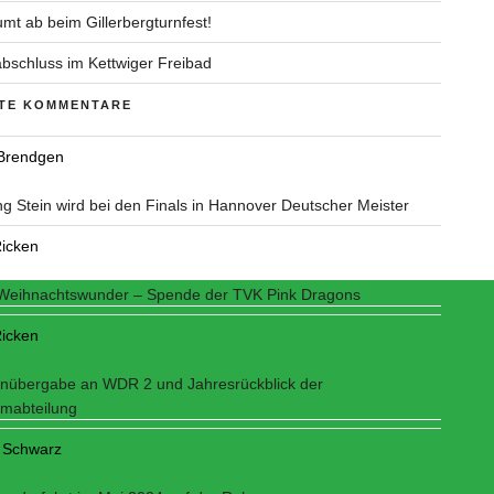
mt ab beim Gillerbergturnfest!
bschluss im Kettwiger Freibad
TE KOMMENTARE
 Brendgen
g Stein wird bei den Finals in Hannover Deutscher Meister
icken
eihnachtswunder – Spende der TVK Pink Dragons
icken
nübergabe an WDR 2 und Jahresrückblick der
mabteilung
 Schwarz