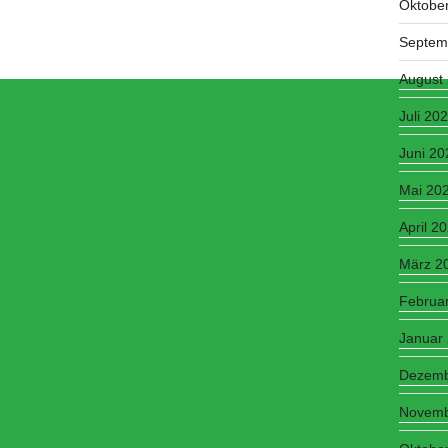
Oktobe
Septem
August
Juli 20
Juni 20
Mai 20
April 2
März 2
Februa
Januar
Dezemb
Novemb