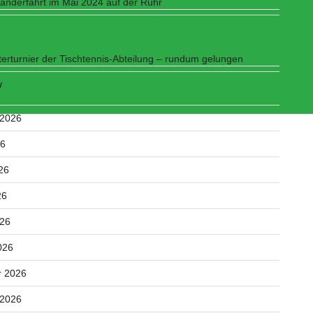
nderfahrt im Mai 2024 auf der Ruhr
erturnier der Tischtennis-Abteilung – rundum gelungen
V
 2026
26
26
26
026
026
r 2026
 2026