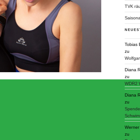
TVK räu
Saisona
NEUES
Tobias
zu
Wolfgan
Diana R
zu
WDR2 W
Diana R
zu
Spende
Schwim
Werner
zu