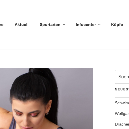
me
Aktuell
Sportarten
Infocenter
Köpfe
Suche
nach:
NEUES
Schwimm
Wolfgan
Drachen