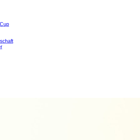
 Cup
schaft
er