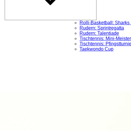
Rolli-Basketball: Sharks
Rudern: Sprintregatta
Rudern: Talentiade
Tischtennis: Mini-Meister
Tischtennis: Pfingstturni
Taekwondo Cup