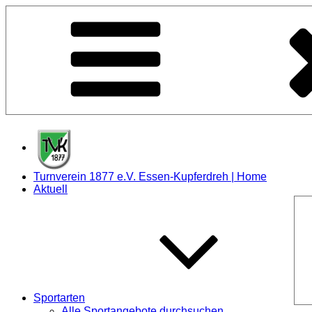
Zum
Inhalt
springen
Turnverein 1877 e.V. Essen-Kupferdreh | Home
Aktuell
Sportarten
Alle Sportangebote durchsuchen