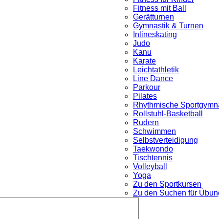
Fitness mit Ball
Gerätturnen
Gymnastik & Turnen
Inlineskating
Judo
Kanu
Karate
Leichtathletik
Line Dance
Parkour
nü
Pilates
Rhythmische Sportgymna
Rollstuhl-Basketball
Rudern
Schwimmen
Selbstverteidigung
Taekwondo
Tischtennis
Volleyball
Yoga
Zu den Sportkursen
Zu den Suchen für Übung
Untermenü
öffnen