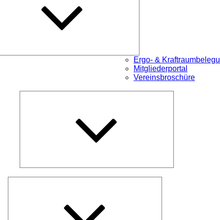
Ergo- & Kraftraumbeleg
Mitgliederportal
Vereinsbroschüre
Untermenü
öffnen
Untermenü
öffnen