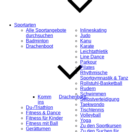
Sportarten
Alle Sportangebote
Inlineskating
durchsuchen
Judo
Badminton
Kanu
Drachenboot
Karate
Leichtathletik
Line Dance
Parkour
Pilates
Rhythmische
Sportgymnastik & Tanz
Rollstuhl-Basketball
Rudern
Schwimmen
Komm
Drachenboot
Selbstverteidigung
ins
Taekwondo
Du-/Triathlon
Tischtennis
Fitness & Dance
Volleyball
Fitness für Kinder
Yoga
Fitness mit Ball
Zu den Sportkursen
Gerätturnen
Zu den Suchen für