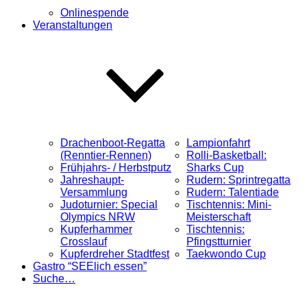
Onlinespende
Veranstaltungen
Drachenboot-Regatta
Lampionfahrt
(Renntier-Rennen)
Rolli-Basketball:
Frühjahrs- / Herbstputz
Sharks Cup
Jahreshaupt-
Rudern: Sprintregatta
Versammlung
Rudern: Talentiade
Judoturnier: Special
Tischtennis: Mini-
Olympics NRW
Meisterschaft
Kupferhammer
Tischtennis:
Crosslauf
Pfingstturnier
Kupferdreher Stadtfest
Taekwondo Cup
Gastro “SEElich essen”
Suche…